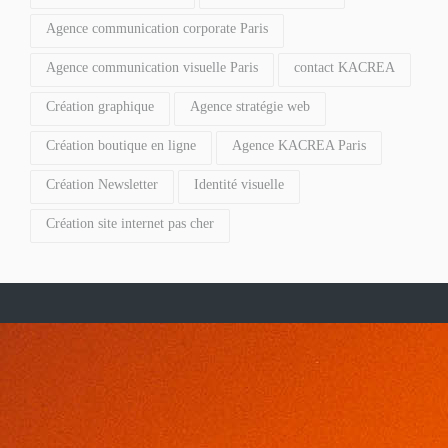
Agence communication corporate Paris
Agence communication visuelle Paris
contact KACREA
Création graphique
Agence stratégie web
Création boutique en ligne
Agence KACREA Paris
Création Newsletter
Identité visuelle
Création site internet pas cher